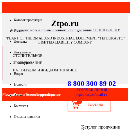
Каталог продукции
Ztpo.ru
Завод теплового и промышленного оборудования "ТЕПЛОКАСТО"
Оплата
"PLANT OF THERMAL AND INDUSTRIAL EQUIPMENT "TEPLOKASTO"
Доставка
LIMITED LIABILITY COMPANY
Документы
ОТОПИТЕЛЬНОЕ
ОБОРУДОВАНИЕ
О компании
НА ТВЕРДОМ И ЖИДКОМ ТОПЛИВЕ
Видео
8 800 300 89 02
Новости
ГОРЯЧАЯ ЛИНИЯ
Модульные
Котлы
Теплогенераторы
Горелки
Банные
teplokasto@mail.ru
Акции
0
Контакты
котельные
печи
Отзывы клиентов
Банные
Системы
Запчасти
Автоматика
Дымоходы
Мангал
Каталог продукции