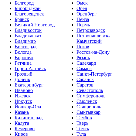
Белгород
Омск
Биробиджан
Орел
Благовещенск
Оренбург
Брянск
Пенза
Великий Новгород
Пермь
Владивосток
Петрозаводск
Владикавказ
Петропавловск-
Владимир
Камчатский
Волгоград
Псков
Вологда
Ростов-на-Дону
Воронеж
Рязань
Гатчина
Салехард
Горно-Алтайск
Самара
Грозный
Санкт-Петербург
Донецк
Саранск
Екатеринбург
Саратов
Иваново
Севастополь
Ижевск
Симферополь
Иркутск
Смоленск
Йошкар-Ола
Ставрополь
Казань
Сыктывкар
Калининград
Тамбов
Калуга
Тверь
Кемерово
Томск
Киров
Тула