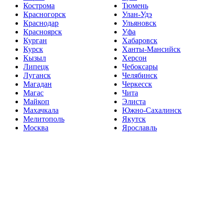
Кострома
Тюмень
Красногорск
Улан-Удэ
Краснодар
Ульяновск
Красноярск
Уфа
Курган
Хабаровск
Курск
Ханты-Мансийск
Кызыл
Херсон
Липецк
Чебоксары
Луганск
Челябинск
Магадан
Черкесск
Магас
Чита
Майкоп
Элиста
Махачкала
Южно-Сахалинск
Мелитополь
Якутск
Москва
Ярославль