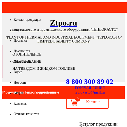
Каталог продукции
Ztpo.ru
Завод теплового и промышленного оборудования "ТЕПЛОКАСТО"
Оплата
"PLANT OF THERMAL AND INDUSTRIAL EQUIPMENT "TEPLOKASTO"
Доставка
LIMITED LIABILITY COMPANY
Документы
ОТОПИТЕЛЬНОЕ
ОБОРУДОВАНИЕ
О компании
НА ТВЕРДОМ И ЖИДКОМ ТОПЛИВЕ
Видео
8 800 300 89 02
Новости
ГОРЯЧАЯ ЛИНИЯ
Модульные
Котлы
Теплогенераторы
Горелки
Банные
teplokasto@mail.ru
Акции
0
Контакты
котельные
печи
Отзывы клиентов
Банные
Системы
Запчасти
Автоматика
Дымоходы
Мангал
Каталог продукции