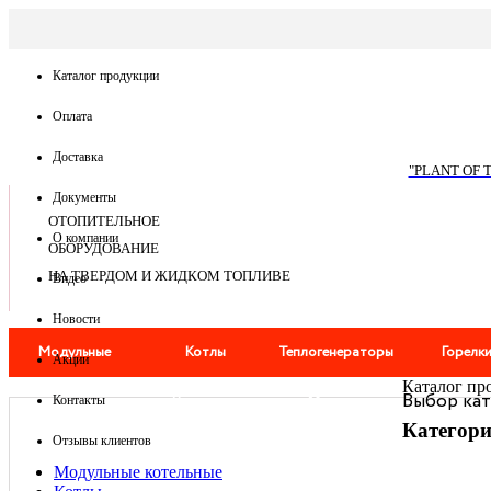
Каталог продукции
Оплата
Доставка
"PLANT OF 
Документы
ОТОПИТЕЛЬНОЕ
О компании
ОБОРУДОВАНИЕ
НА ТВЕРДОМ И ЖИДКОМ ТОПЛИВЕ
Видео
Новости
Модульные
Котлы
Теплогенераторы
Горелк
Акции
Каталог пр
Выбор ка
котельные
Дымоходы
Мангалы
Контакты
Категор
Отзывы клиентов
Модульные котельные