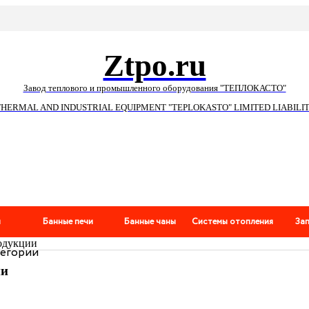
Ztpo.ru
Завод теплового и промышленного оборудования "ТЕПЛОКАСТО"
THERMAL AND INDUSTRIAL EQUIPMENT "TEPLOKASTO" LIMITED LIABIL
и
Банные печи
Банные чаны
Системы отопления
За
одукции
тегории
ии