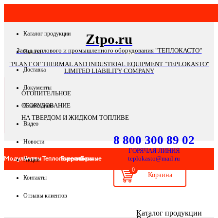
Каталог продукции
Ztpo.ru
Завод теплового и промышленного оборудования "ТЕПЛОКАСТО"
Оплата
"PLANT OF THERMAL AND INDUSTRIAL EQUIPMENT "TEPLOKASTO"
Доставка
LIMITED LIABILITY COMPANY
Документы
ОТОПИТЕЛЬНОЕ
ОБОРУДОВАНИЕ
О компании
НА ТВЕРДОМ И ЖИДКОМ ТОПЛИВЕ
Видео
8 800 300 89 02
Новости
ГОРЯЧАЯ ЛИНИЯ
Модульные
Котлы
Теплогенераторы
Горелки
Банные
teplokasto@mail.ru
Акции
0
Контакты
котельные
печи
Отзывы клиентов
Банные
Системы
Запчасти
Автоматика
Дымоходы
Мангал
Каталог продукции