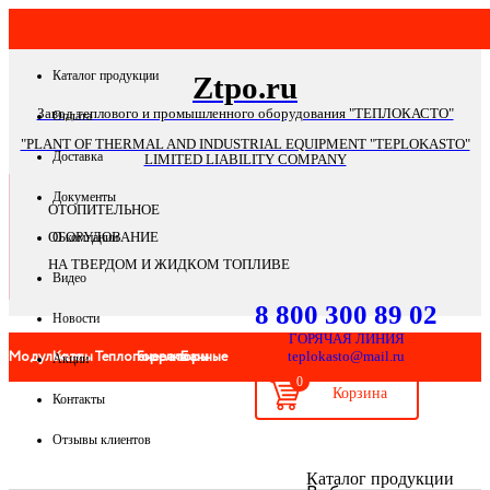
Каталог продукции
Ztpo.ru
Завод теплового и промышленного оборудования "ТЕПЛОКАСТО"
Оплата
"PLANT OF THERMAL AND INDUSTRIAL EQUIPMENT "TEPLOKASTO"
Доставка
LIMITED LIABILITY COMPANY
Документы
ОТОПИТЕЛЬНОЕ
ОБОРУДОВАНИЕ
О компании
НА ТВЕРДОМ И ЖИДКОМ ТОПЛИВЕ
Видео
8 800 300 89 02
Новости
ГОРЯЧАЯ ЛИНИЯ
Модульные
Котлы
Теплогенераторы
Горелки
Банные
teplokasto@mail.ru
Акции
0
Контакты
котельные
печи
Отзывы клиентов
Банные
Системы
Запчасти
Автоматика
Дымоходы
Мангал
Каталог продукции