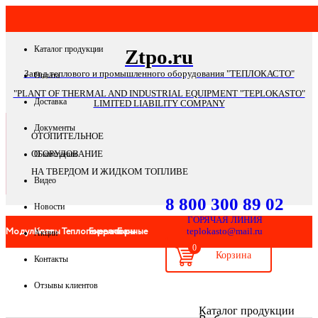
Каталог продукции
Ztpo.ru
Завод теплового и промышленного оборудования "ТЕПЛОКАСТО"
Оплата
"PLANT OF THERMAL AND INDUSTRIAL EQUIPMENT "TEPLOKASTO"
Доставка
LIMITED LIABILITY COMPANY
Документы
ОТОПИТЕЛЬНОЕ
ОБОРУДОВАНИЕ
О компании
НА ТВЕРДОМ И ЖИДКОМ ТОПЛИВЕ
Видео
8 800 300 89 02
Новости
ГОРЯЧАЯ ЛИНИЯ
Модульные
Котлы
Теплогенераторы
Горелки
Банные
teplokasto@mail.ru
Акции
0
Контакты
котельные
печи
Отзывы клиентов
Банные
Системы
Запчасти
Автоматика
Дымоходы
Мангал
Каталог продукции