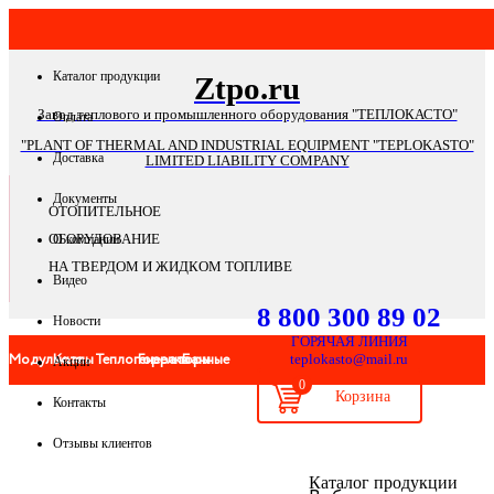
Каталог продукции
Ztpo.ru
Завод теплового и промышленного оборудования "ТЕПЛОКАСТО"
Оплата
"PLANT OF THERMAL AND INDUSTRIAL EQUIPMENT "TEPLOKASTO"
Доставка
LIMITED LIABILITY COMPANY
Документы
ОТОПИТЕЛЬНОЕ
ОБОРУДОВАНИЕ
О компании
НА ТВЕРДОМ И ЖИДКОМ ТОПЛИВЕ
Видео
8 800 300 89 02
Новости
ГОРЯЧАЯ ЛИНИЯ
Модульные
Котлы
Теплогенераторы
Горелки
Банные
teplokasto@mail.ru
Акции
0
Контакты
котельные
печи
Отзывы клиентов
Банные
Системы
Запчасти
Автоматика
Дымоходы
Мангал
Каталог продукции