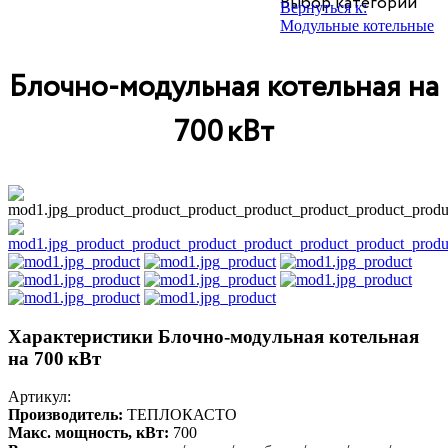
Выбор категории
чаны
отопления
Вернуться к:
Модульные котельные
Блочно‑модульная котельная на
700 кВт
Характеристики Блочно‑модульная котельная
на 700 кВт
Артикул:
Производитель:
ТЕПЛОКАСТО
Макс. мощность, кВт:
700