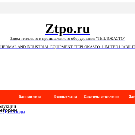
Ztpo.ru
Завод теплового и промышленного оборудования "ТЕПЛОКАСТО"
THERMAL AND INDUSTRIAL EQUIPMENT "TEPLOKASTO" LIMITED LIABIL
и
Банные печи
Банные чаны
Системы отопления
За
одукции
тегории
к: Дымоходы