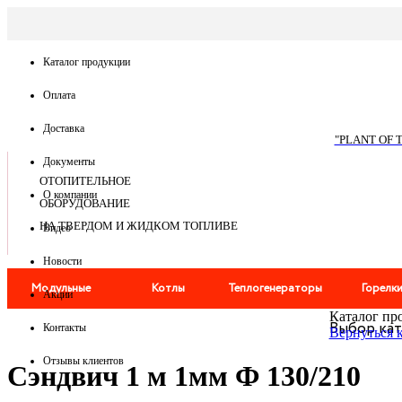
По запросу
Каталог продукции
Оплата
Доставка
"PLANT OF 
Документы
ОТОПИТЕЛЬНОЕ
О компании
ОБОРУДОВАНИЕ
НА ТВЕРДОМ И ЖИДКОМ ТОПЛИВЕ
Видео
Новости
Модульные
Котлы
Теплогенераторы
Горелк
Акции
Каталог пр
Выбор ка
котельные
Дымоходы
Мангалы
Контакты
Вернуться 
Отзывы клиентов
Сэндвич 1 м 1мм Ф 130/210