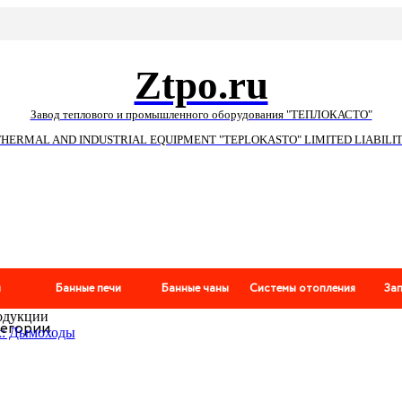
Ztpo.ru
Завод теплового и промышленного оборудования "ТЕПЛОКАСТО"
THERMAL AND INDUSTRIAL EQUIPMENT "TEPLOKASTO" LIMITED LIABIL
и
Банные печи
Банные чаны
Системы отопления
За
одукции
тегории
к: Дымоходы