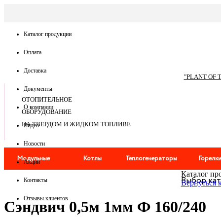
По запросу
Каталог продукции
Оплата
Доставка
"PLANT OF 
Документы
ОТОПИТЕЛЬНОЕ
О компании
ОБОРУДОВАНИЕ
НА ТВЕРДОМ И ЖИДКОМ ТОПЛИВЕ
Видео
Новости
Модульные
Котлы
Теплогенераторы
Горелк
Акции
Каталог пр
Выбор ка
котельные
Дымоходы
Мангалы
Контакты
Вернуться 
Отзывы клиентов
Сэндвич 0,5м 1мм Ф 160/240