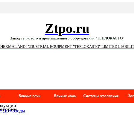
Ztpo.ru
Завод теплового и промышленного оборудования "ТЕПЛОКАСТО"
THERMAL AND INDUSTRIAL EQUIPMENT "TEPLOKASTO" LIMITED LIABIL
и
Банные печи
Банные чаны
Системы отопления
За
одукции
тегории
к: Дымоходы