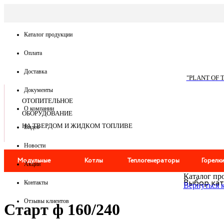
По запросу
Каталог продукции
Оплата
Доставка
"PLANT OF 
Документы
ОТОПИТЕЛЬНОЕ
О компании
ОБОРУДОВАНИЕ
НА ТВЕРДОМ И ЖИДКОМ ТОПЛИВЕ
Видео
Новости
Модульные
Котлы
Теплогенераторы
Горелк
Акции
Каталог пр
Выбор ка
котельные
Дымоходы
Мангалы
Контакты
Вернуться 
Отзывы клиентов
Старт ф 160/240